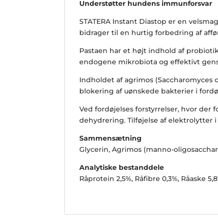
Understøtter hundens immunforsvar
STATERA Instant Diastop er en velsmag
bidrager til en hurtig forbedring af aff
Pastaen har et højt indhold af probiotik
endogene mikrobiota og effektivt gens
Indholdet af agrimos (Saccharomyces cer
blokering af uønskede bakterier i for
Ved fordøjelses forstyrrelser, hvor der
dehydrering. Tilføjelse af elektrolytte
Sammensætning
Glycerin, Agrimos (manno-oligosacchari
Analytiske bestanddele
Råprotein 2,5%, Råfibre 0,3%, Råaske 5