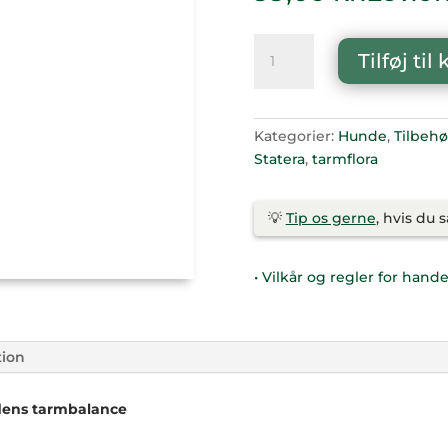
STATERA
Tilføj til
DOGCARE
INSTANT
DIASTOP
15G
Kategorier:
Hunde
,
Tilbehø
antal
Statera
,
tarmflora
💡
Tip os gerne
, hvis du 
• Vilkår og regler for hande
tion
ndens tarmbalance