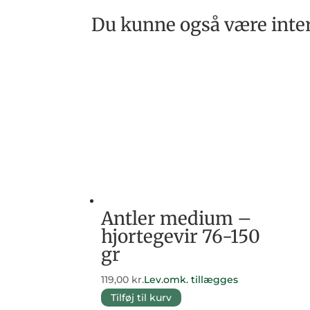
Du kunne også være inter
Antler medium –
hjortegevir 76-150
gr
119,00
kr.
Lev.omk. tillægges
Tilføj til kurv