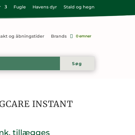
r
Fugle
Havens dyr
Stald og hegn
akt og åbningstider
Brands
0 emner
GCARE INSTANT
mk. tillægges