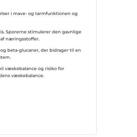
elser i mave- og tarmfunktionen og
llis. Sporerne stimulerer den gavnlige
af næringsstoffer.
og beta-glucaner, der bidrager til en
stem.
bil væskebalance og risiko for
hundens væskebalance.