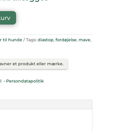
 kurv
r til hunde
Tags:
diastop
,
fordøjelse
,
mave
,
savner et produkt eller mærke.
l
• Persondatapolitik