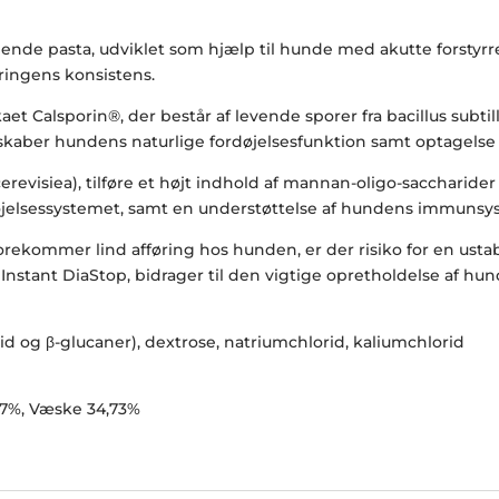
ende pasta, udviklet som hjælp til hunde med akutte forstyrr
øringens konsistens.
aet Calsporin®, der består af levende sporer fra bacillus subti
kaber hundens naturlige fordøjelsesfunktion samt optagelse 
evisiea), tilføre et højt indhold af mannan-oligo-saccharider 
døjelsessystemet, samt en understøttelse af hundens immunsy
 forekommer lind afføring hos hunden, er der risiko for en usta
r i Instant DiaStop, bidrager til den vigtige opretholdelse af 
d og β-glucaner), dextrose, natriumchlorid, kaliumchlorid
,87%, Væske 34,73%