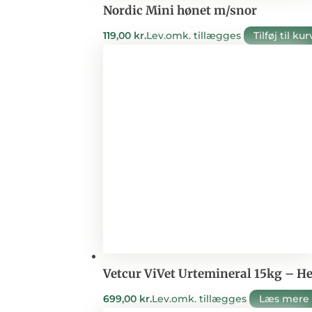
Nordic Mini hønet m/snor
119,00
kr.
Lev.omk. tillægges
Tilføj til kur
Vetcur ViVet Urtemineral 15kg – He
699,00
kr.
Lev.omk. tillægges
Læs mere