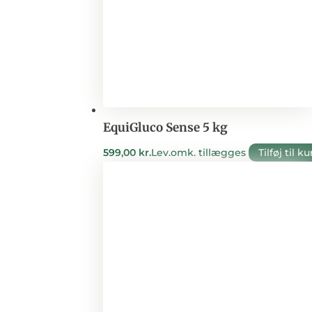
EquiGluco Sense 5 kg
599,00
kr.
Lev.omk. tillægges
Tilføj til ku