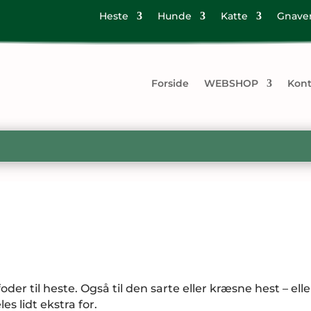
Heste
Hunde
Katte
Gnave
Forside
WEBSHOP
Kont
oder til heste. Også til den sarte eller kræsne hest – ell
s lidt ekstra for.