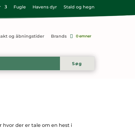
r
Fugle
Havens dyr
Stald og hegn
akt og åbningstider
Brands
0 emner
er hvor der er tale om en hest i