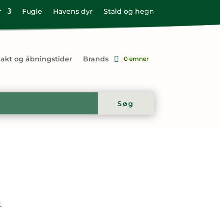
r
Fugle
Havens dyr
Stald og hegn
akt og åbningstider
Brands
0 emner
.