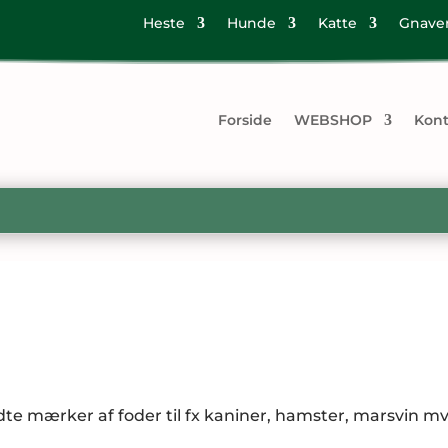
Heste
Hunde
Katte
Gnave
Forside
WEBSHOP
Kont
te mærker af foder til fx kaniner, hamster, marsvin mv