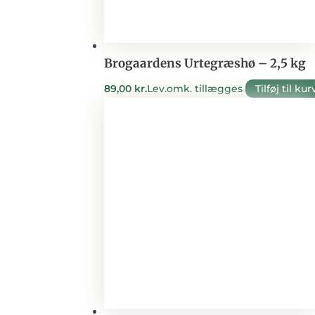
Brogaardens Urtegræshø – 2,5 kg
89,00
kr.
Lev.omk. tillægges
Tilføj til kur