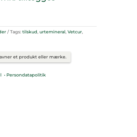
der
Tags:
tilskud
,
urtemineral
,
Vetcur
,
savner et produkt eller mærke.
l
• Persondatapolitik