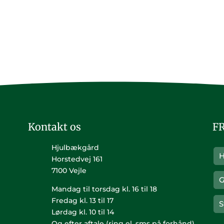
Kontakt os
F
Hjulbækgård
H
Horstedvej 161
7100 Vejle
G
Mandag til torsdag kl. 16 til 18
Fredag kl. 13 til 17
S
Lørdag kl. 10 til 14
Og efter aftale (ring el. sms på forhånd)