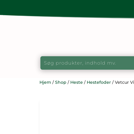
Hjem
/
Shop
/
Heste
/
Hestefoder
/ Vetcur V