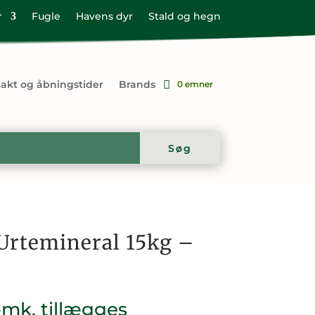
r
Fugle
Havens dyr
Stald og hegn
akt og åbningstider
Brands
0 emner
 Urtemineral 15kg –
omk. tillægges