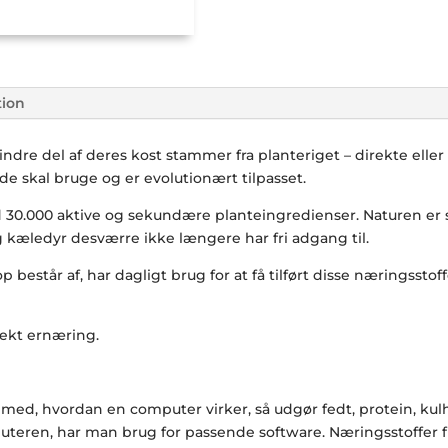
tion
mindre del af deres kost stammer fra planteriget – direkte eller 
 de skal bruge og er evolutionært tilpasset.
 30.000 aktive og sekundære planteingredienser. Naturen er 
æledyr desværre ikke længere har fri adgang til.
p består af, har dagligt brug for at få tilført disse næringssto
rekt ernæring.
, hvordan en computer virker, så udgør fedt, protein, kulh
eren, har man brug for passende software. Næringsstoffer fra