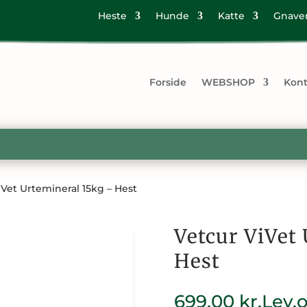
Heste
Hunde
Katte
Gnave
Forside
WEBSHOP
Kont
iVet Urtemineral 15kg – Hest
Vetcur ViVet
Hest
699,00
kr.
Lev.