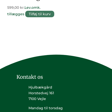
599,00
kr.
Lev.omk.
tillægges
Tilføj til kurv
Kontakt os
Hjulbækgård
Horstedvej 161
7100 Vejle
Mandag til torsdag