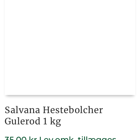
Salvana Hestebolcher
Gulerod 1 kg
35,00
kr.
Lev.omk. tillægges