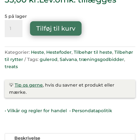
5 på lager
Salvana
Tilføj til kurv
Hestebolcher
Gulerod
1
kg
Kategorier:
Heste
,
Hestefoder
,
Tilbehør til heste
,
Tilbehør
antal
til rytter
Tags:
gulerod
,
Salvana
,
træningsgodbidder
,
treats
💡
Tip os gerne
, hvis du savner et produkt eller
mærke.
• Vilkår og regler for handel
• Persondatapolitik
Beskrivelse