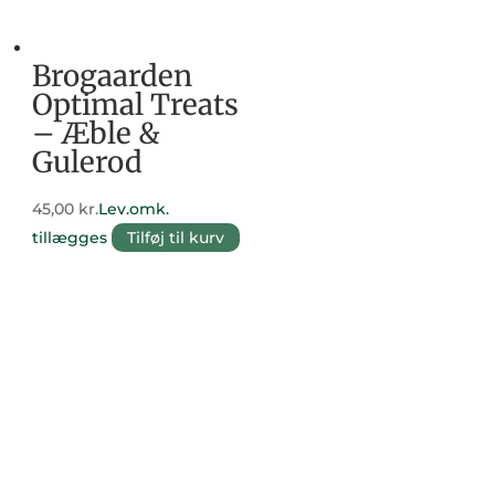
Brogaarden
Optimal Treats
– Æble &
Gulerod
45,00
kr.
Lev.omk.
tillægges
Tilføj til kurv