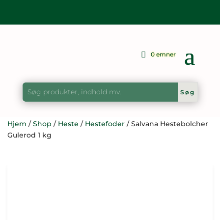
0 emner
Hjem
/
Shop
/
Heste
/
Hestefoder
/ Salvana Hestebolcher
Gulerod 1 kg