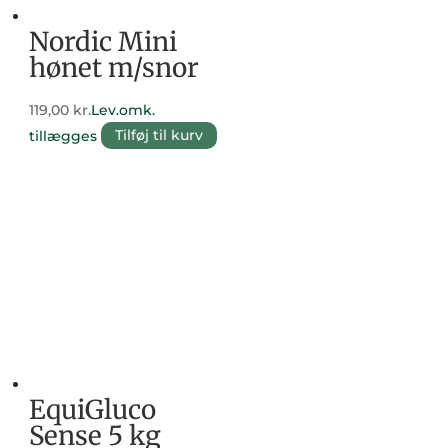
Nordic Mini
hønet m/snor
119,00
kr.
Lev.omk.
tillægges
Tilføj til kurv
EquiGluco
Sense 5 kg