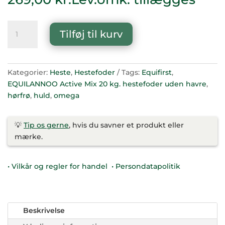
EQUILANNOO
Tilføj til kurv
Active
Mix
20
kg.
Kategorier:
Heste
,
Hestefoder
Tags:
Equifirst
,
hestefoder
EQUILANNOO Active Mix 20 kg. hestefoder uden havre
,
uden
hørfrø
,
huld
,
omega
havre
antal
💡
Tip os gerne
, hvis du savner et produkt eller
mærke.
• Vilkår og regler for handel
• Persondatapolitik
Beskrivelse