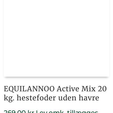
EQUILANNOO Active Mix 20
kg. hestefoder uden havre
269,00
kr.
Lev.omk. tillægges