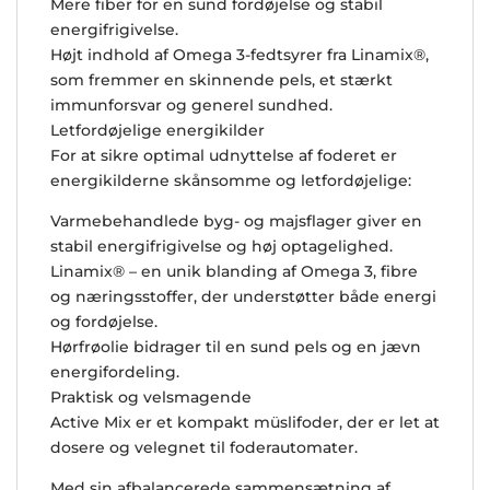
Mere fiber for en sund fordøjelse og stabil
energifrigivelse.
Højt indhold af Omega 3-fedtsyrer fra Linamix®,
som fremmer en skinnende pels, et stærkt
immunforsvar og generel sundhed.
Letfordøjelige energikilder
For at sikre optimal udnyttelse af foderet er
energikilderne skånsomme og letfordøjelige:
Varmebehandlede byg- og majsflager giver en
stabil energifrigivelse og høj optagelighed.
Linamix® – en unik blanding af Omega 3, fibre
og næringsstoffer, der understøtter både energi
og fordøjelse.
Hørfrøolie bidrager til en sund pels og en jævn
energifordeling.
Praktisk og velsmagende
Active Mix er et kompakt müslifoder, der er let at
dosere og velegnet til foderautomater.
Med sin afbalancerede sammensætning af