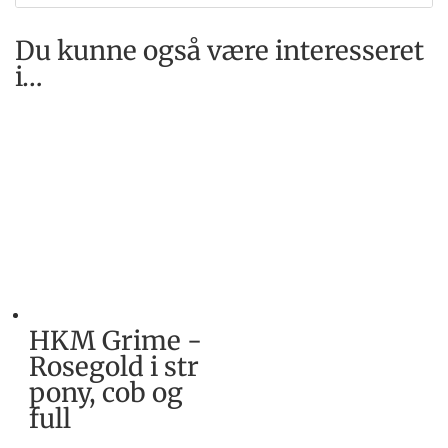
Du kunne også være interesseret
i…
HKM Grime -
Rosegold i str
pony, cob og
full