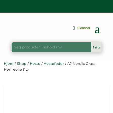
0 emner
Hjem
/
Shop
/
Heste
/
Hestefoder
/ AJ Nordic Grass
Hørfrøolie (1L)