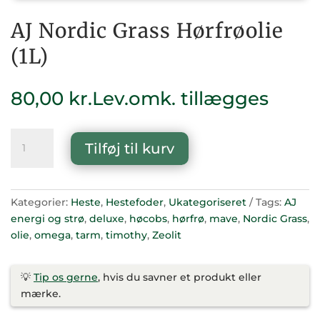
AJ Nordic Grass Hørfrøolie
(1L)
80,00
kr.
Lev.omk. tillægges
AJ
Tilføj til kurv
Nordic
Grass
Hørfrøolie
(1L)
Kategorier:
Heste
,
Hestefoder
,
Ukategoriseret
Tags:
AJ
antal
energi og strø
,
deluxe
,
høcobs
,
hørfrø
,
mave
,
Nordic Grass
,
olie
,
omega
,
tarm
,
timothy
,
Zeolit
💡
Tip os gerne
, hvis du savner et produkt eller
mærke.