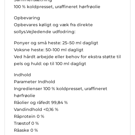
100 % koldpresset, uraffineret hørfrøolie
Opbevaring
Opbevares køligt og væk fra direkte
sollys.Vejledende udfodring:
Ponyer og små heste: 25–50 ml dagligt
Voksne heste: 50–100 ml dagligt
Ved hårdt arbejde eller behov for ekstra støtte til
pels og huld: op til 100 ml dagligt
Indhold
Parameter Indhold
Ingredienser 100 % koldpresset, uraffineret
hørfrøolie
Råolier og råfedt 99,84 %
Vandindhold <0,16 %
Råprotein 0 %
Træstof 0 %
Råaske 0 %