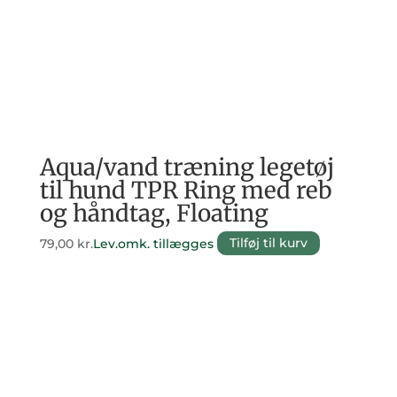
Aqua/vand træning legetøj
til hund TPR Ring med reb
og håndtag, Floating
79,00
kr.
Lev.omk. tillægges
Tilføj til kurv