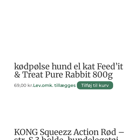
kødpølse hund el kat Feed’it
& Treat Pure Rabbit 800g
69,00
kr.
Lev.omk. tillægges
Tilføj til kurv
KONG Squeezz Action Rød –