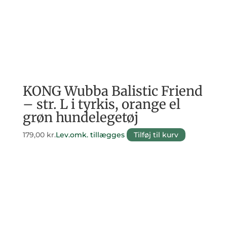
KONG Wubba Balistic Friend
– str. L i tyrkis, orange el
grøn hundelegetøj
179,00
kr.
Lev.omk. tillægges
Tilføj til kurv