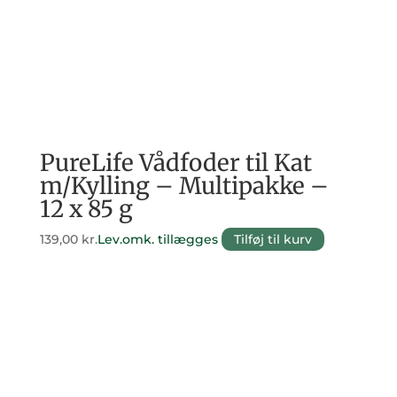
PureLife Vådfoder til Kat
m/Kylling – Multipakke –
12 x 85 g
139,00
kr.
Lev.omk. tillægges
Tilføj til kurv