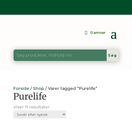
0 emner
Forside
/
Shop
/ Varer tagged “Purelife”
Purelife
Sorteret
Viser 11 resultater
efter
seneste