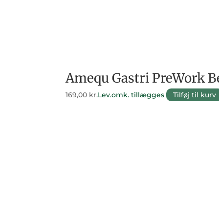
Amequ Gastri PreWork Be
169,00
kr.
Lev.omk. tillægges
Tilføj til kurv