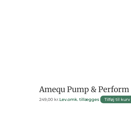
Amequ Pump & Perform 
249,00
kr.
Lev.omk. tillægges
Tilføj til kurv