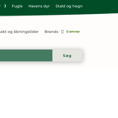
r
Fugle
Havens dyr
Stald og hegn
akt og åbningstider
Brands
0 emner