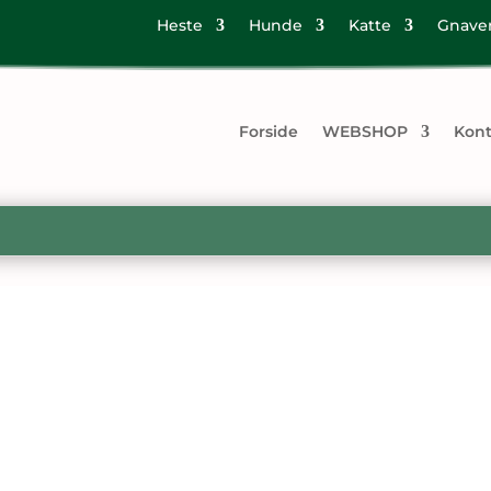
Heste
Hunde
Katte
Gnave
Forside
WEBSHOP
Kont