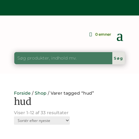
0 emner
Forside
/
Shop
/ Varer tagged “hud”
hud
Sorteret
Viser 1–12 af 33 resultater
efter
seneste