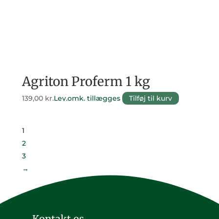
Agriton Proferm 1 kg
139,00
kr.
Lev.omk. tillægges
Tilføj til kurv
1
2
3
→
Kontakt os