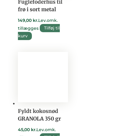
Fuglefoderhus til
frø i sort metal
149,00
kr.
Lev.omk.
tillægges
Tilføj til
kurv
Fyldt kokosnød
GRANOLA 350 gr
45,00
kr.
Lev.omk.