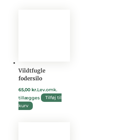
Vildtfugle
fodersilo
65,00
kr.
Lev.omk.
tillægges
Tilføj til
kurv