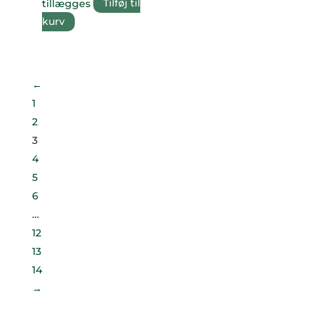
tillægges
Tilføj til
kurv
←
1
2
3
4
5
6
…
12
13
14
→