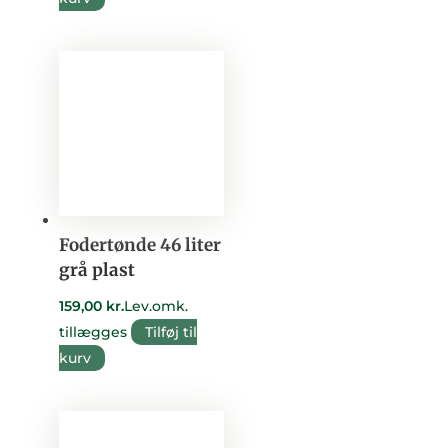
Fodertønde 46 liter
grå plast
159,00
kr.
Lev.omk.
tillægges
Tilføj til
kurv