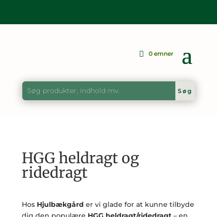
0 emner
HGG heldragt og
ridedragt
Hos
Hjulbækgård
er vi glade for at kunne tilbyde
dig den populære
HGG heldragt/ridedragt
– en