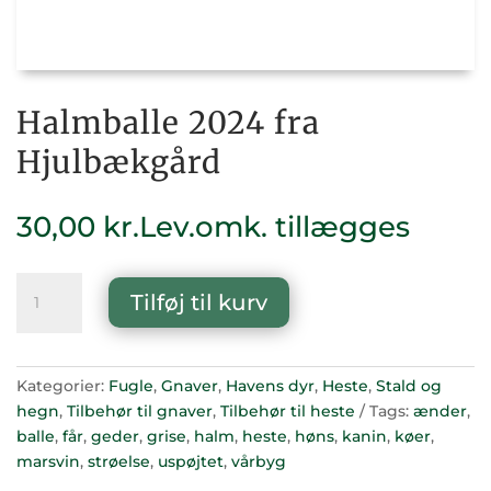
Halmballe 2024 fra
Hjulbækgård
30,00
kr.
Lev.omk. tillægges
Halmballe
Tilføj til kurv
2024
fra
Hjulbækgård
antal
Kategorier:
Fugle
,
Gnaver
,
Havens dyr
,
Heste
,
Stald og
hegn
,
Tilbehør til gnaver
,
Tilbehør til heste
Tags:
ænder
,
balle
,
får
,
geder
,
grise
,
halm
,
heste
,
høns
,
kanin
,
køer
,
marsvin
,
strøelse
,
uspøjtet
,
vårbyg