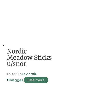
Nordic
Meadow Sticks
u/snor
119,00
kr.
Lev.omk.
tillægges
Læs mere