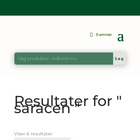
0 emner
Resultater for "
saracen "
Sorteret
Viser 6 resultater