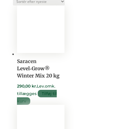
efter
seneste
Saracen
Level‑Grow®
Winter Mix 20 kg
290,00
kr.
Lev.omk.
tillægges
Tilføj til
kurv